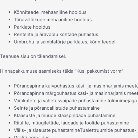
Kõnniteede mehaaniline hooldus
Tänavalõikude mehaaniline hooldus
Parklate hooldus
Rentslite ja äravoolu kohtade puhastus
Umbrohu ja samblatõrje parklates, kõnniteedel
Teenuse sisu on täiendamisel.
Hinnapakkumuse saamiseks täida “Küsi pakkumist vorm”
Põrandapinna kuivpuhastus käsi- ja masinharjamis meeto
Põrandapinna märgpuhastus käsi- ja masinharjamis meet
Vaipkatete ja vahetusvaipade puhastamine tolmuimejaga
Seinte ja põrandaliistude puhastamaine
Klaasuste ja muude klaaspindade puhastamine
Riiulite, müügilettide, laudade ja toolide puhastamine
Välis- ja siseuste puhastamineTualettruumide puhastus- j
Grafiti eemaldus