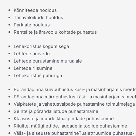
Kõnniteede hooldus
Tänavalõikude hooldus
Parklate hooldus
Rentslite ja äravoolu kohtade puhastus
Lehekoristus kogumisega
Lehtede äravedu
Lehtede purustamine murualale
Lehtede riisumine
Lehekoristus puhuriga
Põrandapinna kuivpuhastus käsi- ja masinharjamis meeto
Põrandapinna märgpuhastus käsi- ja masinharjamis meet
Vaipkatete ja vahetusvaipade puhastamine tolmuimejaga
Seinte ja põrandaliistude puhastamaine
Klaasuste ja muude klaaspindade puhastamine
Riiulite, müügilettide, laudade ja toolide puhastamine
Välis- ja siseuste puhastamineTualettruumide puhastus- j