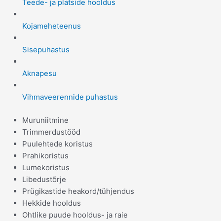
Teede- ja platside hooldus
Kojameheteenus
Sisepuhastus
Aknapesu
Vihmaveerennide puhastus
Muruniitmine
Trimmerdustööd
Puulehtede koristus
Prahikoristus
Lumekoristus
Libedustõrje
Prügikastide heakord/tühjendus
Hekkide hooldus
Ohtlike puude hooldus- ja raie