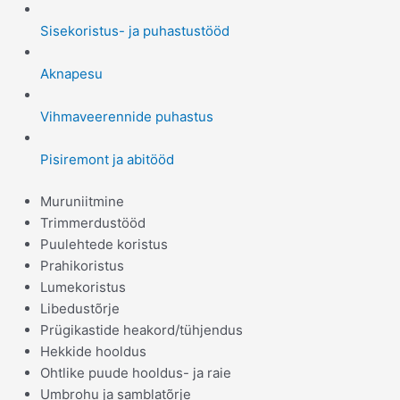
Sisekoristus- ja puhastustööd
Aknapesu
Vihmaveerennide puhastus
Pisiremont ja abitööd
Muruniitmine
Trimmerdustööd
Puulehtede koristus
Prahikoristus
Lumekoristus
Libedustõrje
Prügikastide heakord/tühjendus
Hekkide hooldus
Ohtlike puude hooldus- ja raie
Umbrohu ja samblatõrje