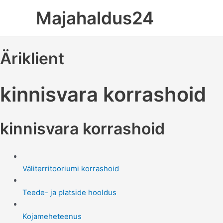
Skip
Majahaldus24
to
content
Äriklient
kinnisvara korrashoid
kinnisvara korrashoid
Väliterritooriumi korrashoid
Teede- ja platside hooldus
Kojameheteenus